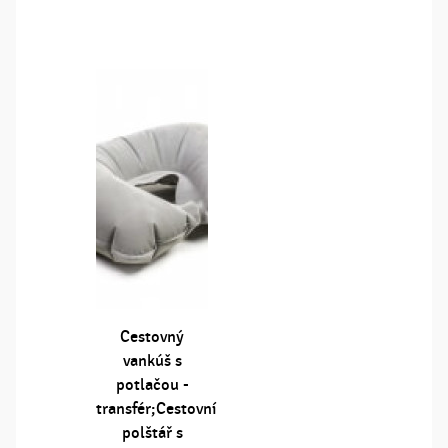
Cestovný
vankúš s
potlačou -
transfér;Cestovní
polštář s