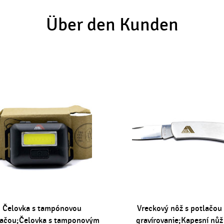
Über den Kunden
Čelovka s tampónovou
Vreckový nôž s potlačou 
lačou;Čelovka s tamponovým
gravírovanie;Kapesní nůž