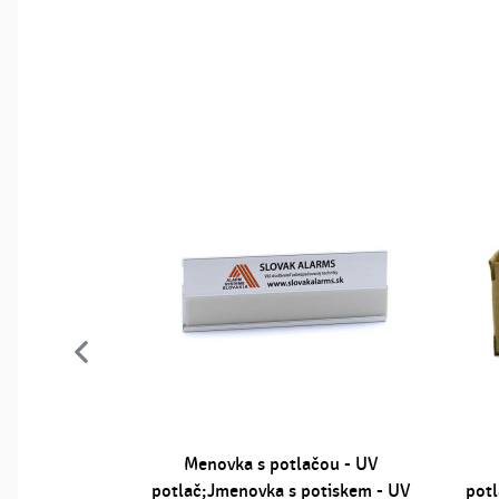
otlačou -
Menovka s potlačou - UV
esní nůž s
potlač;Jmenovka s potiskem - UV
pot