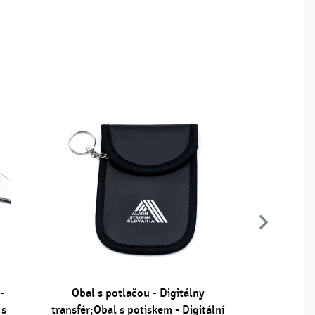
-
Obal s potlačou - Digitálny
Vreckový
 s
transfér;Obal s potiskem - Digitální
gravírova