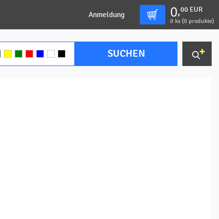
0
00
EUR
,
Anmeldung
0
ks (
0 produkte
)
SUCHEN