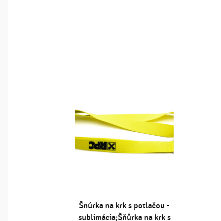
Šnúrka na krk s potlačou -
sublimácia;Šňůrka na krk s