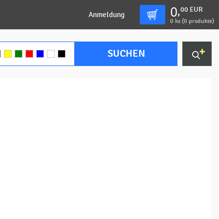
0
00
EUR
,
Anmeldung
0
ks (
0 produkte
)
SUCHEN