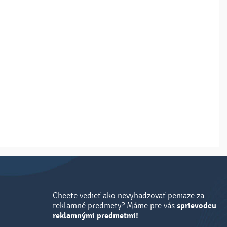
Chcete vedieť ako nevyhadzovať peniaze za
reklamné predmety? Máme pre vás
sprievodcu
reklamnými predmetmi!